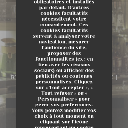
obligatoires et installés
par défaut. D'autres
cookies facultatifs
nécessitent votre
consentement. Ces
cookies facultatifs
servent à analyser votre
navigation, mesurer
l'audience du site,
proposer des
fonctionnalités (ex : en
LES CUIVRES
lien avec les réseaux
sociaux) ou afficher des
LES CUIVRES
publicités ou contenus
RESTAURANT BISTRONOMIQUE
|
personnalisés. Cliquez
PARIS
sur « Tout accepter », «
Tout refuser » ou «
Personnaliser » pour
RÉSERVER
gérer vos préférences.
Vous pouvez modifier vos
choix à tout moment en
cliquant sur l'icône
représentant un cookie