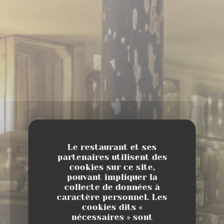
Le restaurant et ses
partenaires utilisent des
cookies sur ce site,
pouvant impliquer la
collecte de données à
caractère personnel. Les
cookies dits «
nécessaires » sont